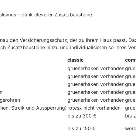
alismus – dank cleverer Zusatzbausteine
.
au den Versicherungsschutz, der zu Ihrem Haus passt. Dazu
ch Zusatzbausteine hinzu und individualisieren so Ihren Ve
classic
comf
gruenerhaken
vorhanden
grue
gruenerhaken
vorhanden
grue
gruenerhaken
vorhanden
grue
en
gruenerhaken
vorhanden
grue
ngsrohren
gruenerhaken
vorhanden
grue
hen, Streik und Aussperrung)
rotesx
nicht vorhanden
grue
bis zu 300 €
bis 
bis zu 150 €
werd