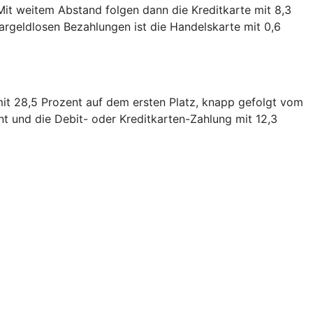
Mit weitem Abstand folgen dann die Kreditkarte mit 8,3
bargeldlosen Bezahlungen ist die Handelskarte mit 0,6
mit 28,5 Prozent auf dem ersten Platz, knapp gefolgt vom
nt und die Debit- oder Kreditkarten-Zahlung mit 12,3