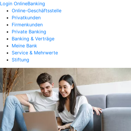
Login OnlineBanking
Online-Geschäftsstelle
Privatkunden
Firmenkunden
Private Banking
Banking & Verträge
Meine Bank
Service & Mehrwerte
Stiftung