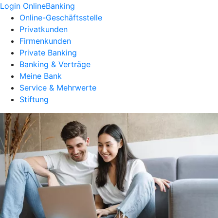
Login OnlineBanking
Online-Geschäftsstelle
Privatkunden
Firmenkunden
Private Banking
Banking & Verträge
Meine Bank
Service & Mehrwerte
Stiftung