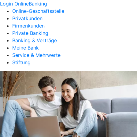
Login OnlineBanking
Online-Geschäftsstelle
Privatkunden
Firmenkunden
Private Banking
Banking & Verträge
Meine Bank
Service & Mehrwerte
Stiftung